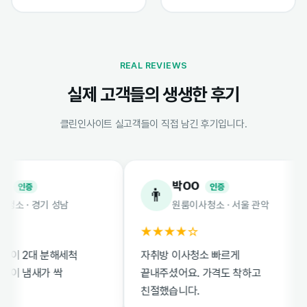
REAL REVIEWS
실제 고객들의 생생한 후기
클린인사이트 실고객들이 직접 남긴 후기입니다.
박OO
인증
인증
👨
 · 경기 성남
원룸이사청소 · 서울 관악
★★★★☆
 2대 분해세척
자취방 이사청소 빠르게
 냄새가 싹
끝내주셨어요. 가격도 착하고
친절했습니다.