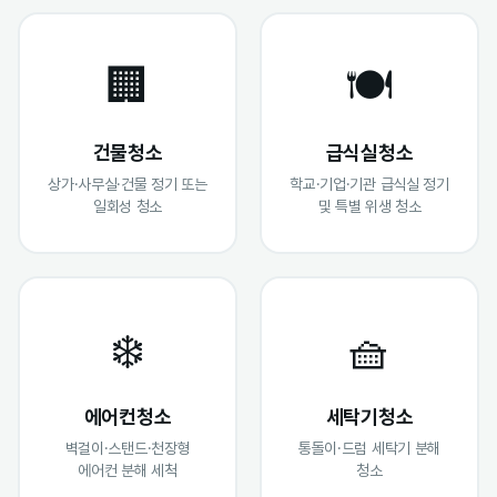
🏢
🍽️
건물청소
급식실청소
상가·사무실·건물 정기 또는
학교·기업·기관 급식실 정기
일회성 청소
및 특별 위생 청소
❄️
🧺
에어컨청소
세탁기청소
벽걸이·스탠드·천장형
통돌이·드럼 세탁기 분해
에어컨 분해 세척
청소