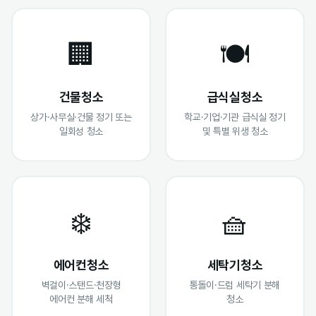
🏢
🍽️
건물청소
급식실청소
상가·사무실·건물 정기 또는
학교·기업·기관 급식실 정기
일회성 청소
및 특별 위생 청소
❄️
🧺
에어컨청소
세탁기청소
벽걸이·스탠드·천장형
통돌이·드럼 세탁기 분해
에어컨 분해 세척
청소