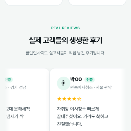
REAL REVIEWS
실제 고객들의 생생한 후기
클린인사이트 실고객들이 직접 남긴 후기입니다.
박OO
증
인증
👨
 경기 성남
원룸이사청소 · 서울 관악
★★★★☆
2대 분해세척
자취방 이사청소 빠르게
냄새가 싹
끝내주셨어요. 가격도 착하고
친절했습니다.