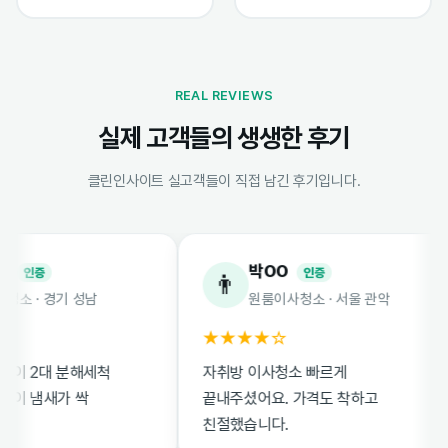
REAL REVIEWS
실제 고객들의 생생한 후기
클린인사이트 실고객들이 직접 남긴 후기입니다.
박OO
증
인증
👨
· 경기 성남
원룸이사청소 · 서울 관악
★★★★☆
2대 분해세척
자취방 이사청소 빠르게
냄새가 싹
끝내주셨어요. 가격도 착하고
친절했습니다.