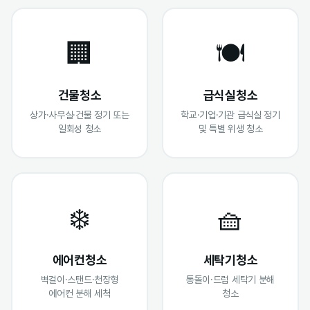
🏢
🍽️
건물청소
급식실청소
상가·사무실·건물 정기 또는
학교·기업·기관 급식실 정기
일회성 청소
및 특별 위생 청소
❄️
🧺
에어컨청소
세탁기청소
벽걸이·스탠드·천장형
통돌이·드럼 세탁기 분해
에어컨 분해 세척
청소