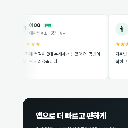
이OO
박OO
인증
인
🧑
👨
에어컨청소 · 경기 성남
원룸이사청소 
★★★★
★★★★☆
름 전에 벽걸이 2대 분해세척 받았어요. 곰팡이
자취방 이사청소 빠
새가 싹 사라졌습니다.
착하고 친절했습니다
앱으로 더 빠르고 편하게