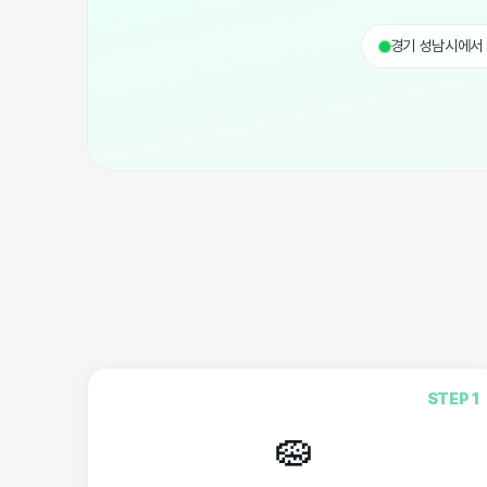
3개
도착
무료로 견적받기
업체 입점 신청
STEP 1
🧽