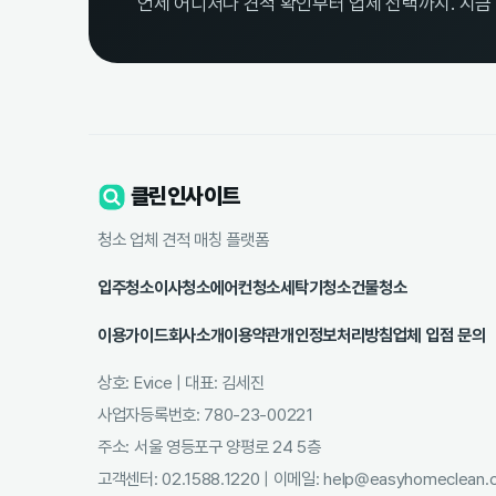
언제 어디서나 견적 확인부터 업체 선택까지. 지금
클린인사이트
청소 업체 견적 매칭 플랫폼
입주청소
이사청소
에어컨청소
세탁기청소
건물청소
이용가이드
회사소개
이용약관
개인정보처리방침
업체 입점 문의
상호: Evice | 대표: 김세진
사업자등록번호: 780-23-00221
주소: 서울 영등포구 양평로 24 5층
고객센터: 02.1588.1220 | 이메일: help@easyhomeclean.