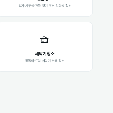
상가·사무실·건물 정기 또는 일회성 청소
🧺
세탁기청소
통돌이·드럼 세탁기 분해 청소