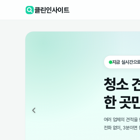
클린인사이트
200+
25+
등록 청소 업체
누적 견적 매칭
셨나요?
4.9
평균 3분
교하세요.
평균 만족도
첫 견적 도착