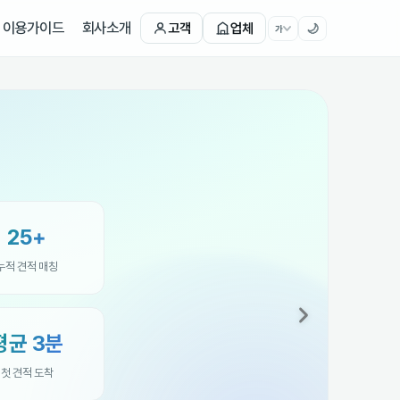
이용가이드
회사소개
고객
업체
🌙
가
25+
누적 견적 매칭
평균 3분
첫 견적 도착