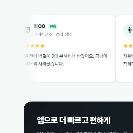
이OO
박OO
인증
🧑
👨
에어컨청소 · 경기 성남
원룸이사청소
★★★★★
★★★★☆
여름 전에 벽걸이 2대 분해세척 받았어요. 곰팡이
자취방 이사청소 
냄새가 싹 사라졌습니다.
착하고 친절했습
앱으로 더 빠르고 편하게