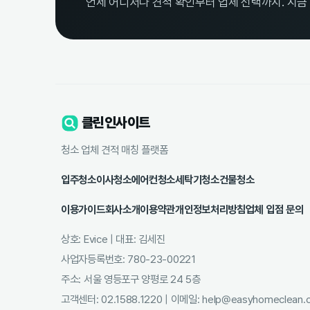
언제 어디서나 견적 확인부터 업체 선택까지. 지금
클린인사이트
청소 업체 견적 매칭 플랫폼
입주청소
이사청소
에어컨청소
세탁기청소
건물청소
이용가이드
회사소개
이용약관
개인정보처리방침
업체 입점 문의
상호: Evice | 대표: 김세진
사업자등록번호: 780-23-00221
주소: 서울 영등포구 양평로 24 5층
고객센터: 02.1588.1220 | 이메일: help@easyhomeclean.