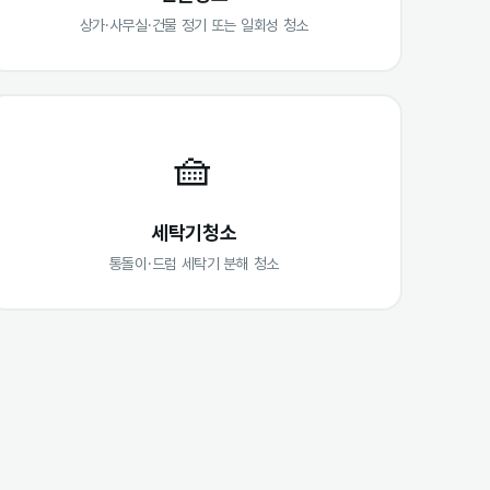
상가·사무실·건물 정기 또는 일회성 청소
🧺
세탁기청소
통돌이·드럼 세탁기 분해 청소