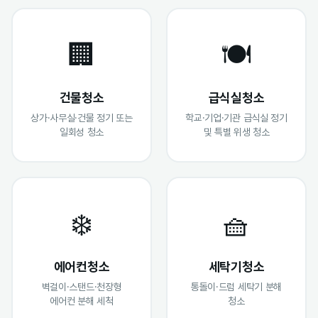
🏢
🍽️
건물청소
급식실청소
상가·사무실·건물 정기 또는
학교·기업·기관 급식실 정기
일회성 청소
및 특별 위생 청소
❄️
🧺
에어컨청소
세탁기청소
벽걸이·스탠드·천장형
통돌이·드럼 세탁기 분해
에어컨 분해 세척
청소