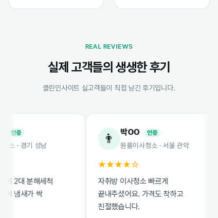
REAL REVIEWS
실제 고객들의 생생한 후기
클린인사이트 실고객들이 직접 남긴 후기입니다.
박OO
증
인증
👨
· 경기 성남
원룸이사청소 · 서울 관악
★★★★☆
2대 분해세척
자취방 이사청소 빠르게
냄새가 싹
끝내주셨어요. 가격도 착하고
친절했습니다.