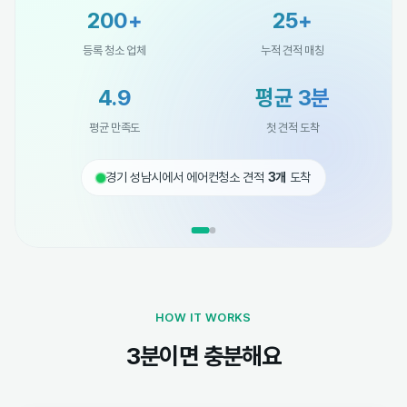
200+
25+
등록 청소 업체
누적 견적 매칭
4.9
평균 3분
평균 만족도
첫 견적 도착
경기 성남시에서 에어컨청소 견적
3개
도착
HOW IT WORKS
3분이면 충분해요