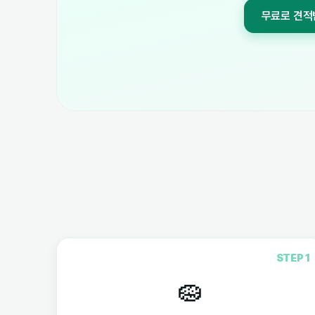
STEP 1
🧽