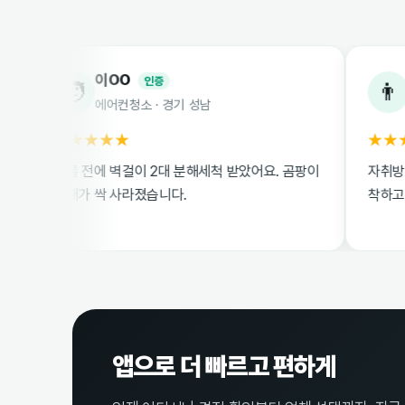
이OO
박OO
인증
인
🧑
👨
에어컨청소 · 경기 성남
원룸이사청소
★★★★★
★★★★☆
름 전에 벽걸이 2대 분해세척 받았어요. 곰팡이
자취방 이사청소 
새가 싹 사라졌습니다.
착하고 친절했습니
앱으로 더 빠르고 편하게