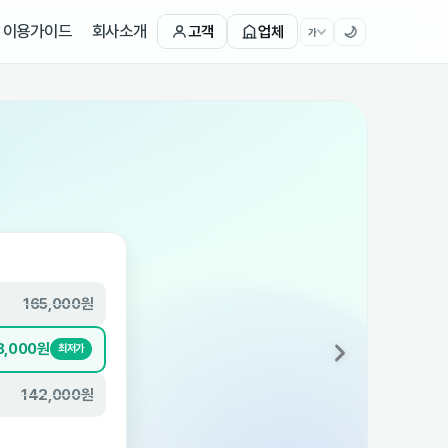
이용가이드
회사소개
고객
업체
🌙
가
💡 같은 입주청소, 이렇게 달라요
165,000원
클린마스터
98,000원
✓ 깨끗한집
최저가
142,000원
프리미엄청소
평균
47,000원
절약