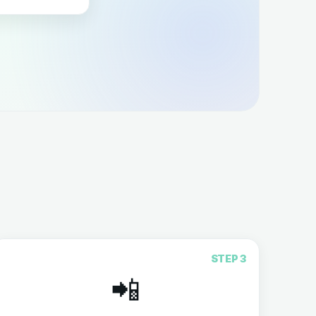
STEP 3
📲