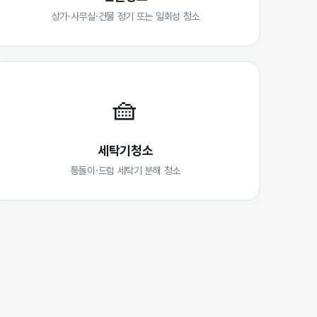
상가·사무실·건물 정기 또는 일회성 청소
🧺
세탁기청소
통돌이·드럼 세탁기 분해 청소