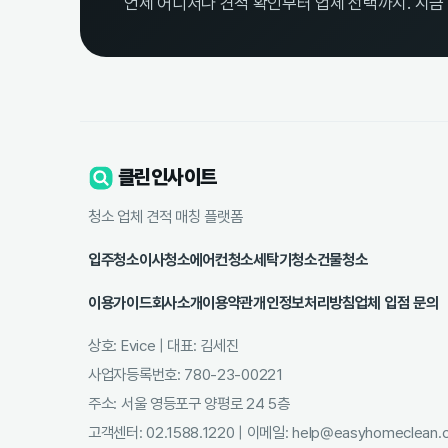
언제 어디서나 견적 확인부터 업체 선택까지. 지금
클린인사이트
청소 업체 견적 매칭 플랫폼
입주청소
이사청소
에어컨청소
세탁기청소
건물청소
이용가이드
회사소개
이용약관
개인정보처리방침
업체 입점 문의
상호: Evice | 대표: 김세진
사업자등록번호: 780-23-00221
주소: 서울 영등포구 양평로 24 5층
고객센터: 02.1588.1220 | 이메일: help@easyhomeclean.