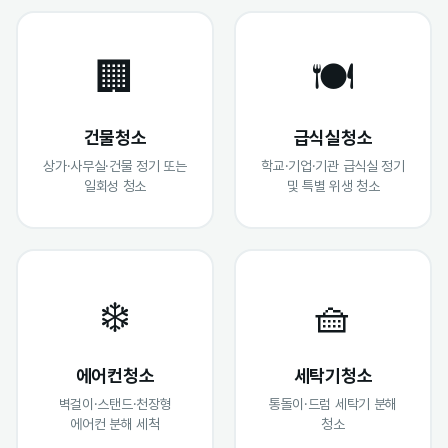
🏢
🍽️
건물청소
급식실청소
상가·사무실·건물 정기 또는
학교·기업·기관 급식실 정기
일회성 청소
및 특별 위생 청소
❄️
🧺
에어컨청소
세탁기청소
벽걸이·스탠드·천장형
통돌이·드럼 세탁기 분해
에어컨 분해 세척
청소