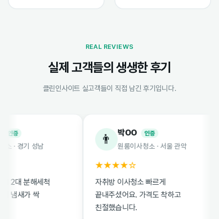
REAL REVIEWS
실제 고객들의 생생한 후기
클린인사이트 실고객들이 직접 남긴 후기입니다.
박OO
증
인증
👨
 경기 성남
원룸이사청소 · 서울 관악
★★★★☆
2대 분해세척
자취방 이사청소 빠르게
냄새가 싹
끝내주셨어요. 가격도 착하고
친절했습니다.