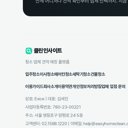
언제 어디서나 견적 확인부터 업체 선택까지. 지금
클린인사이트
청소 업체 견적 매칭 플랫폼
입주청소
이사청소
에어컨청소
세탁기청소
건물청소
이용가이드
회사소개
이용약관
개인정보처리방침
업체 입점 문의
상호: Evice | 대표: 김세진
사업자등록번호: 780-23-00221
주소: 서울 영등포구 양평로 24 5층
고객센터: 02.1588.1220 | 이메일: help@easyhomeclean.