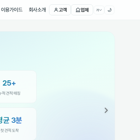
이용가이드
회사소개
고객
업체
🌙
가
25+
누적 견적 매칭
평균 3분
첫 견적 도착