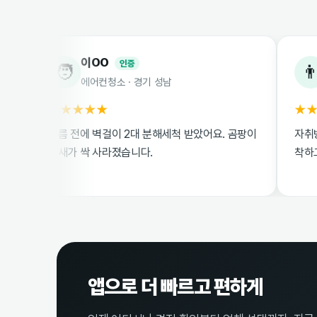
이OO
박OO
인증
🧑
👨
에어컨청소 · 경기 성남
원룸이사청
★★★★★
★★★★☆
여름 전에 벽걸이 2대 분해세척 받았어요. 곰팡이
자취방 이사청소 
냄새가 싹 사라졌습니다.
착하고 친절했습
앱으로 더 빠르고 편하게