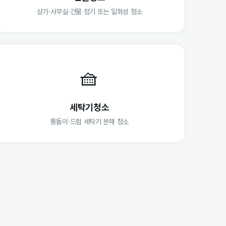
상가·사무실·건물 정기 또는 일회성 청소
🧺
세탁기청소
통돌이·드럼 세탁기 분해 청소