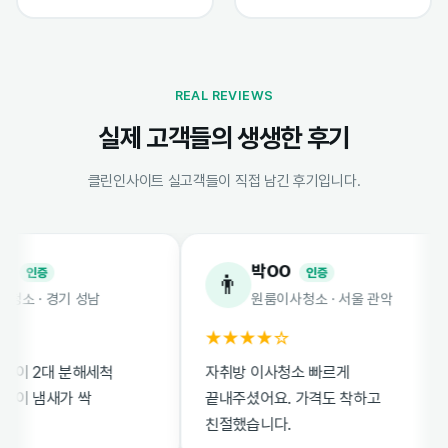
REAL REVIEWS
실제 고객들의 생생한 후기
클린인사이트 실고객들이 직접 남긴 후기입니다.
박OO
인증
인증
👨
 · 경기 성남
원룸이사청소 · 서울 관악
★★★★☆
 2대 분해세척
자취방 이사청소 빠르게
 냄새가 싹
끝내주셨어요. 가격도 착하고
친절했습니다.