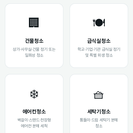
🏢
🍽️
건물청소
급식실청소
상가·사무실·건물 정기 또는
학교·기업·기관 급식실 정기
일회성 청소
및 특별 위생 청소
❄️
🧺
에어컨청소
세탁기청소
벽걸이·스탠드·천장형
통돌이·드럼 세탁기 분해
에어컨 분해 세척
청소