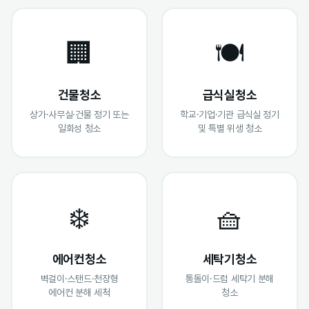
🏢
🍽️
건물청소
급식실청소
상가·사무실·건물 정기 또는
학교·기업·기관 급식실 정기
일회성 청소
및 특별 위생 청소
❄️
🧺
에어컨청소
세탁기청소
벽걸이·스탠드·천장형
통돌이·드럼 세탁기 분해
에어컨 분해 세척
청소