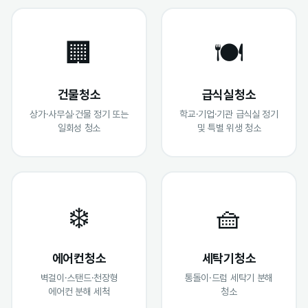
🏢
🍽️
건물청소
급식실청소
상가·사무실·건물 정기 또는
학교·기업·기관 급식실 정기
일회성 청소
및 특별 위생 청소
❄️
🧺
에어컨청소
세탁기청소
벽걸이·스탠드·천장형
통돌이·드럼 세탁기 분해
에어컨 분해 세척
청소