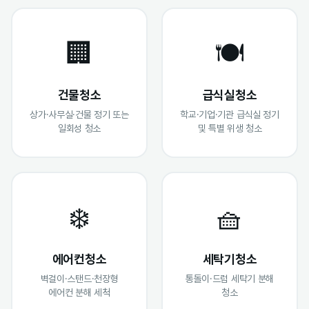
🏢
🍽️
건물청소
급식실청소
상가·사무실·건물 정기 또는
학교·기업·기관 급식실 정기
일회성 청소
및 특별 위생 청소
❄️
🧺
에어컨청소
세탁기청소
벽걸이·스탠드·천장형
통돌이·드럼 세탁기 분해
에어컨 분해 세척
청소