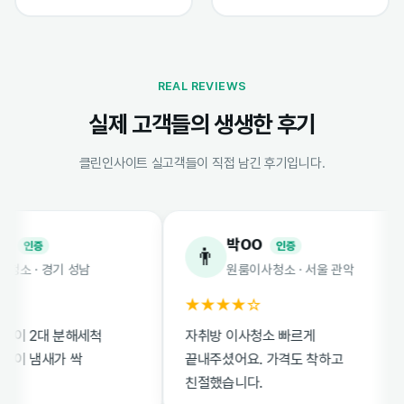
REAL REVIEWS
실제 고객들의 생생한 후기
클린인사이트 실고객들이 직접 남긴 후기입니다.
박OO
인증
인증
👨
· 경기 성남
원룸이사청소 · 서울 관악
★★★★☆
2대 분해세척
자취방 이사청소 빠르게
냄새가 싹
끝내주셨어요. 가격도 착하고
친절했습니다.