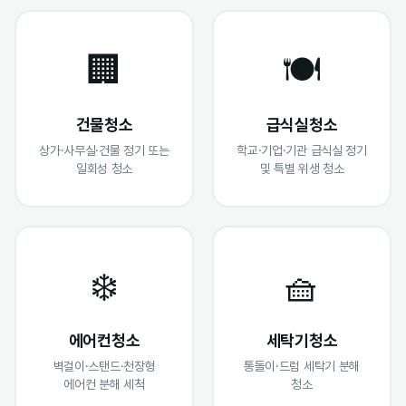
🏢
🍽️
건물청소
급식실청소
상가·사무실·건물 정기 또는
학교·기업·기관 급식실 정기
일회성 청소
및 특별 위생 청소
❄️
🧺
에어컨청소
세탁기청소
벽걸이·스탠드·천장형
통돌이·드럼 세탁기 분해
에어컨 분해 세척
청소