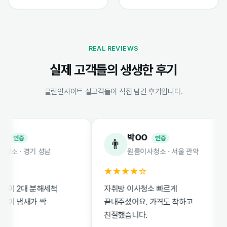
REAL REVIEWS
실제 고객들의 생생한 후기
클린인사이트 실고객들이 직접 남긴 후기입니다.
박OO
인증
인증
👨
 · 경기 성남
원룸이사청소 · 서울 관악
★★★★☆
 2대 분해세척
자취방 이사청소 빠르게
 냄새가 싹
끝내주셨어요. 가격도 착하고
친절했습니다.