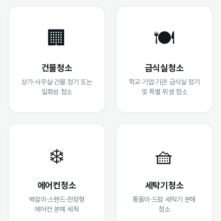
🏢
🍽️
건물청소
급식실청소
상가·사무실·건물 정기 또는
학교·기업·기관 급식실 정기
일회성 청소
및 특별 위생 청소
❄️
🧺
에어컨청소
세탁기청소
벽걸이·스탠드·천장형
통돌이·드럼 세탁기 분해
에어컨 분해 세척
청소