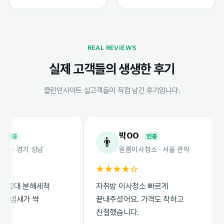
REAL REVIEWS
실제 고객들의 생생한 후기
클린인사이트 실고객들이 직접 남긴 후기입니다.
박OO
증
인증
👨
 경기 성남
원룸이사청소 · 서울 관악
★★★★☆
2대 분해세척
자취방 이사청소 빠르게
냄새가 싹
끝내주셨어요. 가격도 착하고
친절했습니다.