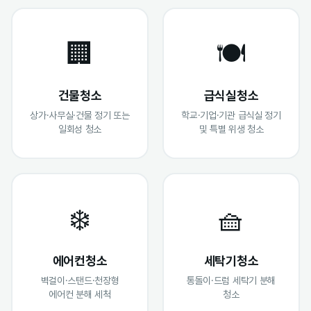
🏢
🍽️
건물청소
급식실청소
상가·사무실·건물 정기 또는
학교·기업·기관 급식실 정기
일회성 청소
및 특별 위생 청소
❄️
🧺
에어컨청소
세탁기청소
벽걸이·스탠드·천장형
통돌이·드럼 세탁기 분해
에어컨 분해 세척
청소