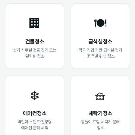
🏢
🍽️
건물청소
급식실청소
상가·사무실·건물 정기 또는
학교·기업·기관 급식실 정기
일회성 청소
및 특별 위생 청소
❄️
🧺
에어컨청소
세탁기청소
벽걸이·스탠드·천장형
통돌이·드럼 세탁기 분해
에어컨 분해 세척
청소