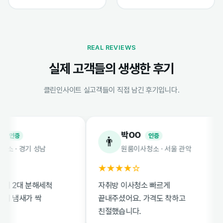
REAL REVIEWS
실제 고객들의 생생한 후기
클린인사이트 실고객들이 직접 남긴 후기입니다.
박OO
증
인증
👨
 경기 성남
원룸이사청소 · 서울 관악
★★★★☆
2대 분해세척
자취방 이사청소 빠르게
냄새가 싹
끝내주셨어요. 가격도 착하고
친절했습니다.