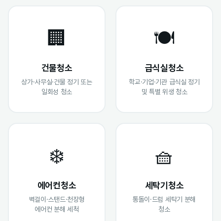
🏢
🍽️
건물청소
급식실청소
상가·사무실·건물 정기 또는
학교·기업·기관 급식실 정기
일회성 청소
및 특별 위생 청소
❄️
🧺
에어컨청소
세탁기청소
벽걸이·스탠드·천장형
통돌이·드럼 세탁기 분해
에어컨 분해 세척
청소