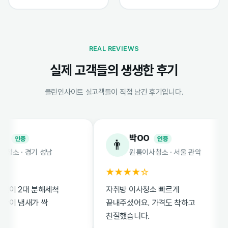
REAL REVIEWS
실제 고객들의 생생한 후기
클린인사이트 실고객들이 직접 남긴 후기입니다.
박OO
인증
인증
👨
 · 경기 성남
원룸이사청소 · 서울 관악
★★★★☆
 2대 분해세척
자취방 이사청소 빠르게
 냄새가 싹
끝내주셨어요. 가격도 착하고
친절했습니다.