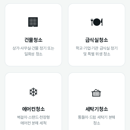
🏢
🍽️
건물청소
급식실청소
상가·사무실·건물 정기 또는
학교·기업·기관 급식실 정기
일회성 청소
및 특별 위생 청소
❄️
🧺
에어컨청소
세탁기청소
벽걸이·스탠드·천장형
통돌이·드럼 세탁기 분해
에어컨 분해 세척
청소