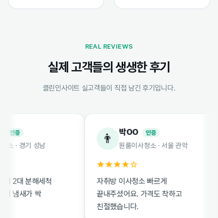
REAL REVIEWS
실제 고객들의 생생한 후기
클린인사이트 실고객들이 직접 남긴 후기입니다.
박OO
증
인증
👨
· 경기 성남
원룸이사청소 · 서울 관악
★★★★☆
2대 분해세척
자취방 이사청소 빠르게
냄새가 싹
끝내주셨어요. 가격도 착하고
친절했습니다.