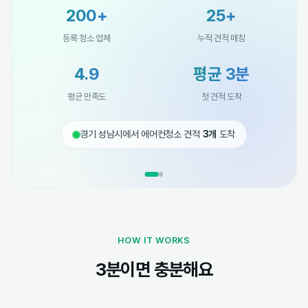
200+
25+
등록 청소 업체
누적 견적 매칭
4.9
평균 3분
평균 만족도
첫 견적 도착
경기 성남시에서 에어컨청소 견적
3개
도착
HOW IT WORKS
3분이면 충분해요