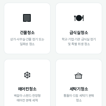
🏢
🍽️
건물청소
급식실청소
상가·사무실·건물 정기 또는
학교·기업·기관 급식실 정기
일회성 청소
및 특별 위생 청소
❄️
🧺
에어컨청소
세탁기청소
벽걸이·스탠드·천장형
통돌이·드럼 세탁기 분해
에어컨 분해 세척
청소