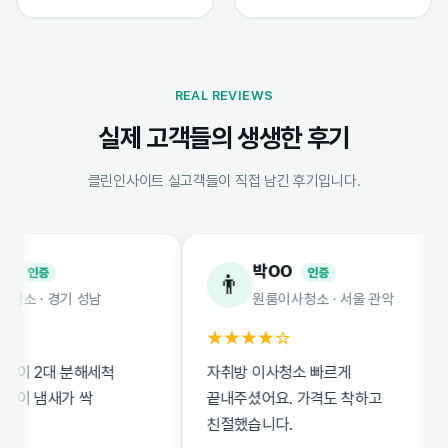
REAL REVIEWS
실제 고객들의 생생한 후기
클린인사이트 실고객들이 직접 남긴 후기입니다.
박OO
인증
인증
👨
 · 경기 성남
원룸이사청소 · 서울 관악
★★★★☆
 2대 분해세척
자취방 이사청소 빠르게
 냄새가 싹
끝내주셨어요. 가격도 착하고
친절했습니다.