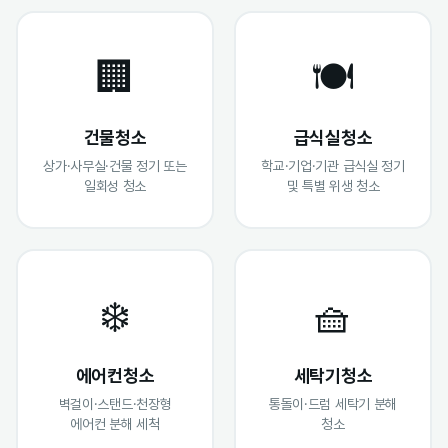
🏢
🍽️
건물청소
급식실청소
상가·사무실·건물 정기 또는
학교·기업·기관 급식실 정기
일회성 청소
및 특별 위생 청소
❄️
🧺
에어컨청소
세탁기청소
벽걸이·스탠드·천장형
통돌이·드럼 세탁기 분해
에어컨 분해 세척
청소