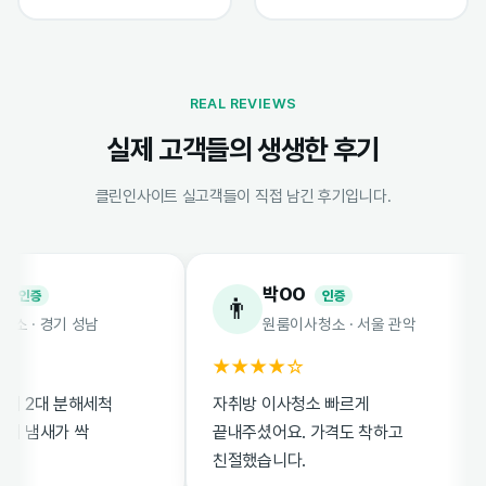
REAL REVIEWS
실제 고객들의 생생한 후기
클린인사이트 실고객들이 직접 남긴 후기입니다.
박OO
증
인증
👨
 경기 성남
원룸이사청소 · 서울 관악
★★★★☆
2대 분해세척
자취방 이사청소 빠르게
냄새가 싹
끝내주셨어요. 가격도 착하고
친절했습니다.